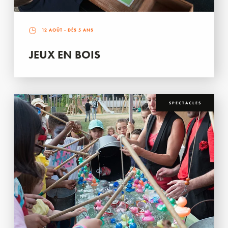
12 AOÛT
- DÈS 5 ANS
JEUX EN BOIS
SPECTACLES