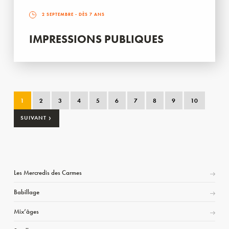
2 SEPTEMBRE
- DÈS 7 ANS
IMPRESSIONS PUBLIQUES
1
2
3
4
5
6
7
8
9
10
›
SUIVANT
Les Mercredis des Carmes
Babillage
Mix’âges