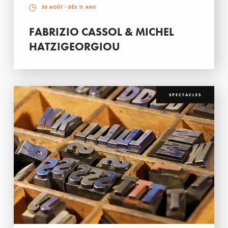
30 AOÛT
- DÈS 11 ANS
FABRIZIO CASSOL & MICHEL
HATZIGEORGIOU
SPECTACLES