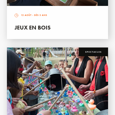
12 AOÛT
- DÈS 5 ANS
JEUX EN BOIS
SPECTACLES