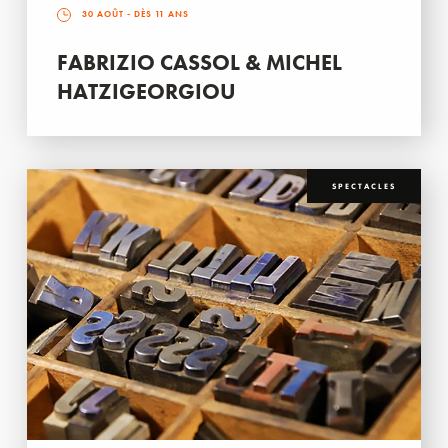
30 AOÛT
- DÈS 11 ANS
FABRIZIO CASSOL & MICHEL
HATZIGEORGIOU
SPECTACLES