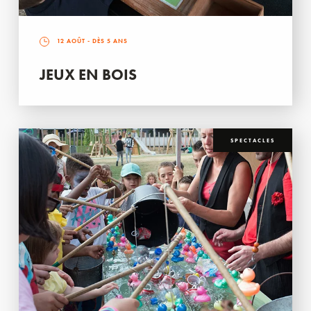
12 AOÛT
- DÈS 5 ANS
JEUX EN BOIS
SPECTACLES