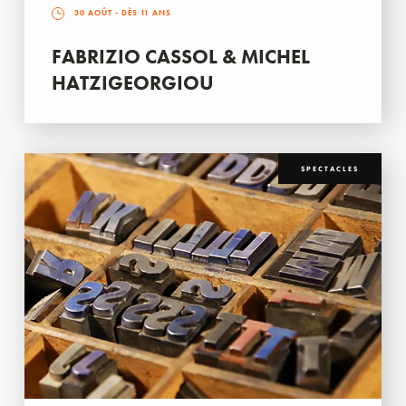
30 AOÛT
- DÈS 11 ANS
FABRIZIO CASSOL & MICHEL
HATZIGEORGIOU
SPECTACLES