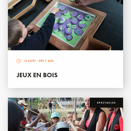
12 AOÛT
- DÈS 5 ANS
JEUX EN BOIS
SPECTACLES