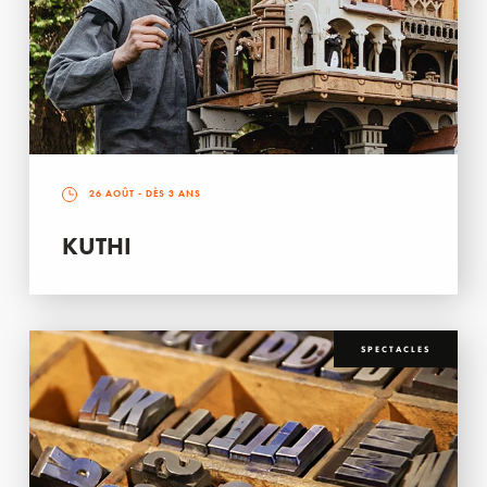
26 AOÛT
- DÈS 3 ANS
KUTHI
SPECTACLES