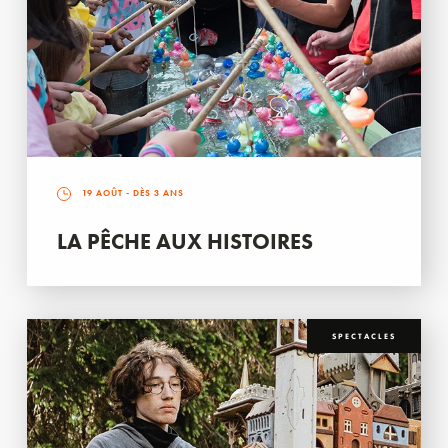
19 AOÛT
- DÈS 3 ANS
LA PÊCHE AUX HISTOIRES
SPECTACLES