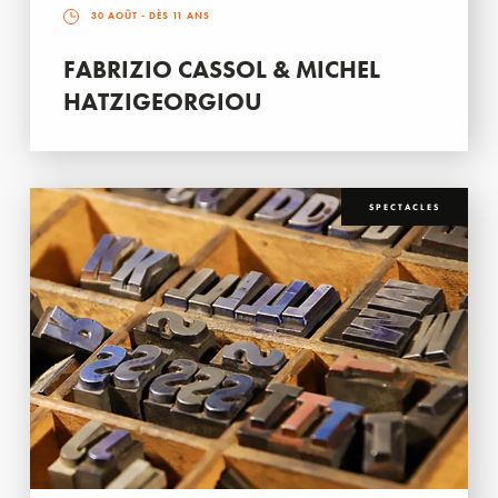
30 AOÛT
- DÈS 11 ANS
FABRIZIO CASSOL & MICHEL
HATZIGEORGIOU
SPECTACLES