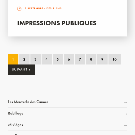
2 SEPTEMBRE
- DÈS 7 ANS
IMPRESSIONS PUBLIQUES
1
2
3
4
5
6
7
8
9
10
›
SUIVANT
Les Mercredis des Carmes
Babillage
Mix’âges