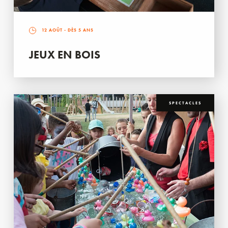
12 AOÛT
- DÈS 5 ANS
JEUX EN BOIS
SPECTACLES