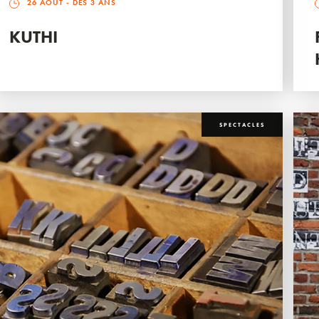
26 AOÛT
- DÈS 3 ANS
KUTHI
SPECTACLES