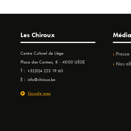
Les Chiroux
Média
Centre Culturel de Liège
Presse
Place des Carmes, 8 - 4000 LIÈGE
Nos al
T :
+32(0)4 223 19 60
E :
info@chiroux.be
Google map