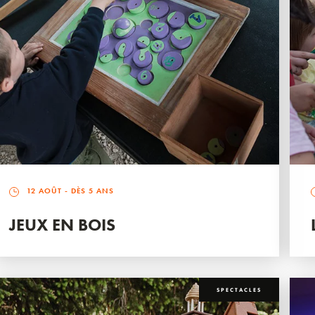
12 AOÛT
- DÈS 5 ANS
JEUX EN BOIS
SPECTACLES