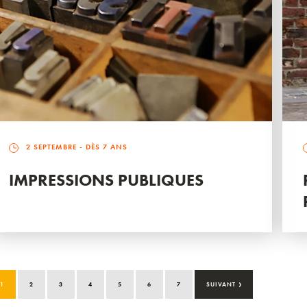
2 SEPTEMBRE
- DÈS 7 ANS
IMPRESSIONS PUBLIQUES
›
1
2
3
4
5
6
7
SUIVANT