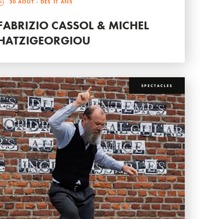
30 AOÛT
- DÈS 11 ANS
FABRIZIO CASSOL & MICHEL
HATZIGEORGIOU
SPECTACLES