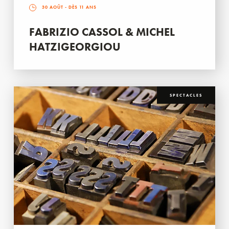
30 AOÛT
- DÈS 11 ANS
FABRIZIO CASSOL & MICHEL
HATZIGEORGIOU
SPECTACLES