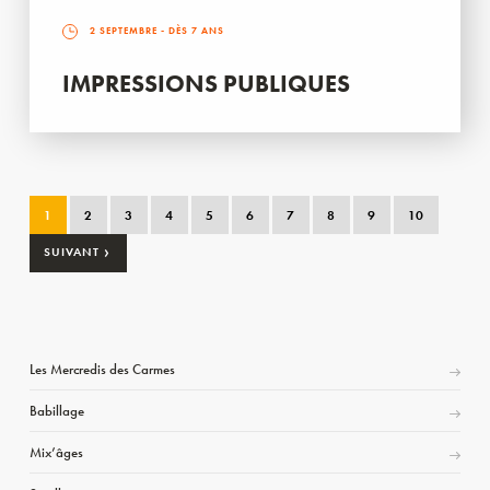
2 SEPTEMBRE
- DÈS 7 ANS
IMPRESSIONS PUBLIQUES
1
2
3
4
5
6
7
8
9
10
›
SUIVANT
Les Mercredis des Carmes
Babillage
Mix’âges