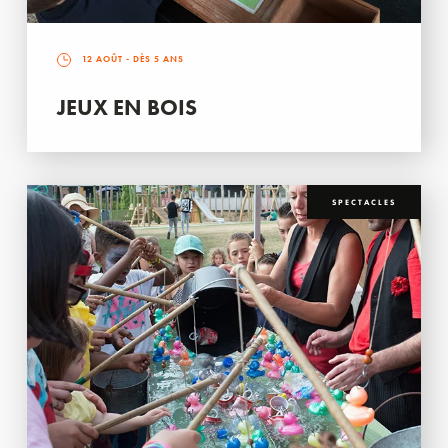
12 AOÛT
- DÈS 5 ANS
JEUX EN BOIS
SPECTACLES