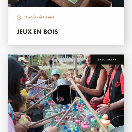
12 AOÛT
- DÈS 5 ANS
JEUX EN BOIS
SPECTACLES