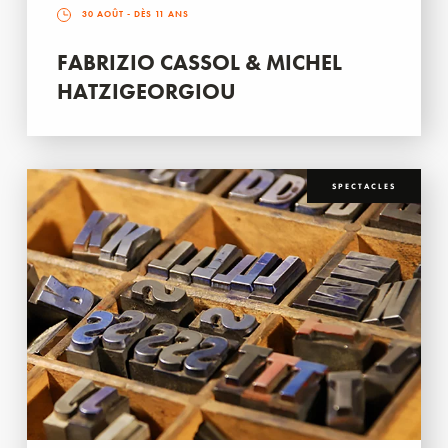
30 AOÛT
- DÈS 11 ANS
FABRIZIO CASSOL & MICHEL
HATZIGEORGIOU
SPECTACLES