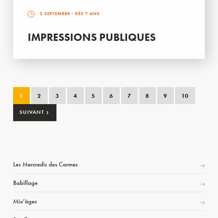
2 SEPTEMBRE
- DÈS 7 ANS
IMPRESSIONS PUBLIQUES
1
2
3
4
5
6
7
8
9
10
›
SUIVANT
Les Mercredis des Carmes
Babillage
Mix’âges