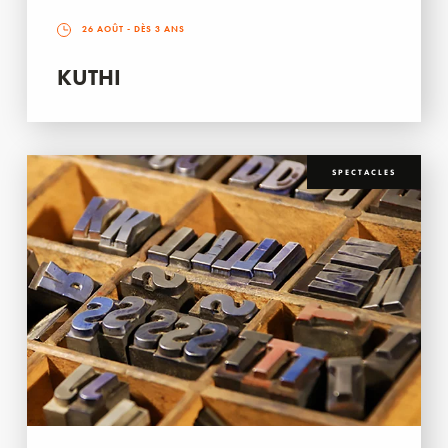
26 AOÛT
- DÈS 3 ANS
KUTHI
SPECTACLES