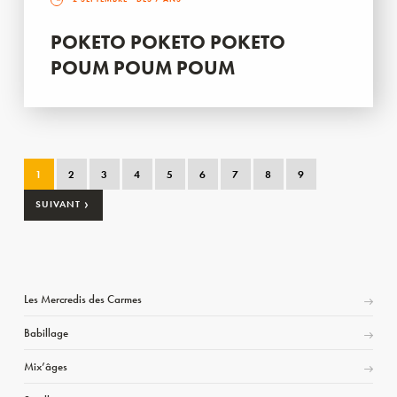
POKETO POKETO POKETO
POUM POUM POUM
1
2
3
4
5
6
7
8
9
›
SUIVANT
Les Mercredis des Carmes
Babillage
Mix’âges