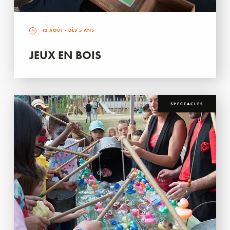
12 AOÛT
- DÈS 5 ANS
JEUX EN BOIS
SPECTACLES