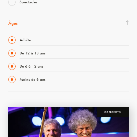
Spectacles
Âges
Adulte
De 12 à 18 ans
De 6 à 12 ans
Moins de 6 ans
CONCERTS