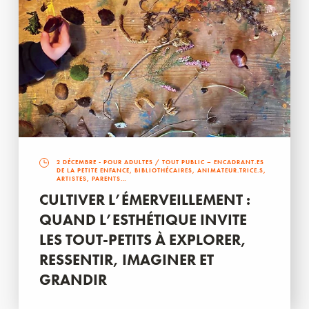
2 DÉCEMBRE
- POUR ADULTES / TOUT PUBLIC – ENCADRANT.ES
DE LA PETITE ENFANCE, BIBLIOTHÉCAIRES, ANIMATEUR.TRICE.S,
ARTISTES, PARENTS…
CULTIVER L’ÉMERVEILLEMENT :
QUAND L’ESTHÉTIQUE INVITE
LES TOUT-PETITS À EXPLORER,
RESSENTIR, IMAGINER ET
GRANDIR