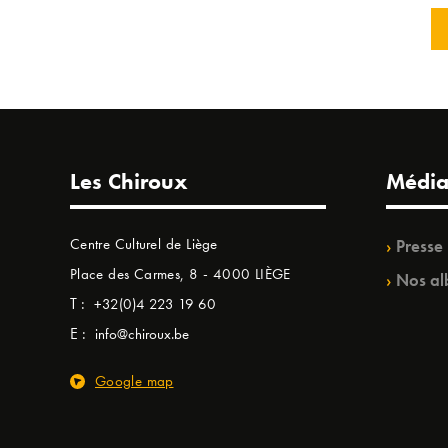
Les Chiroux
Média
Centre Culturel de Liège
Presse
Place des Carmes, 8 - 4000 LIÈGE
Nos al
T :
+32(0)4 223 19 60
E :
info@chiroux.be
Google map