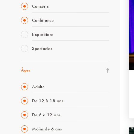
Concerts
Conférence
Expositions
Spectacles
Âges
Adulte
De 12 à 18 ans
De 6 à 12 ans
Moins de 6 ans