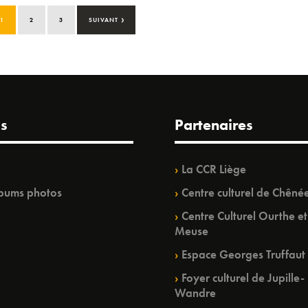
›
1
2
3
SUIVANT
s
Partenaires
La CCR Liège
bums photos
Centre culturel de Chêné
Centre Culturel Ourthe et
Meuse
Espace Georges Truffaut
Foyer culturel de Jupille-
Wandre