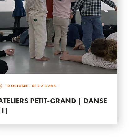
10 OCTOBRE
- DE 2 À 3 ANS
ATELIERS PETIT-GRAND | DANSE
(1)