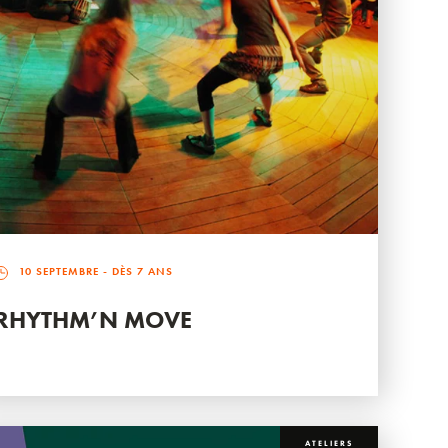
10 SEPTEMBRE
- DÈS 7 ANS
RHYTHM’N MOVE
ATELIERS