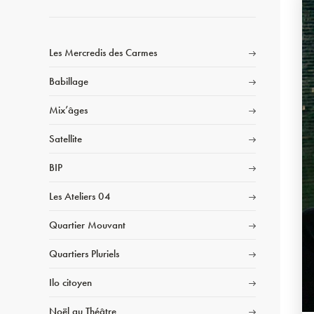
Les Mercredis des Carmes
Babillage
Mix’âges
Satellite
BIP
Les Ateliers 04
Quartier Mouvant
Quartiers Pluriels
Ilo citoyen
Noël au Théâtre