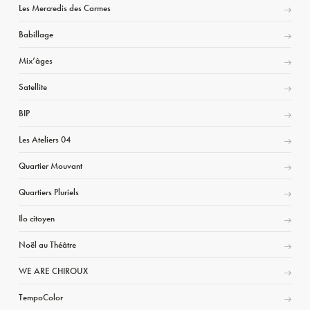
Les Mercredis des Carmes
Babillage
Mix’âges
Satellite
BIP
Les Ateliers 04
Quartier Mouvant
Quartiers Pluriels
Ilo citoyen
Noël au Théâtre
WE ARE CHIROUX
TempoColor