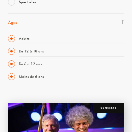
Spectacles
Âges
Adulte
De 12 à 18 ans
De 6 à 12 ans
Moins de 6 ans
CONCERTS