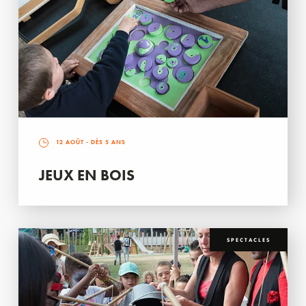
12 AOÛT
- DÈS 5 ANS
JEUX EN BOIS
SPECTACLES