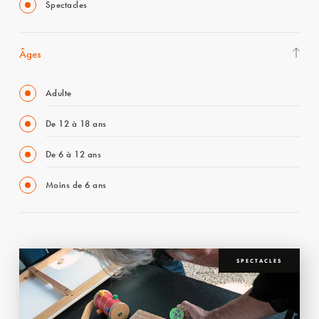
Spectacles
Âges
Adulte
De 12 à 18 ans
De 6 à 12 ans
Moins de 6 ans
SPECTACLES