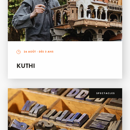
26 AOÛT
- DÈS 3 ANS
KUTHI
SPECTACLES