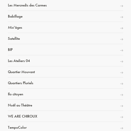
Les Mercredis des Carmes
Babillage
Mix’âges
Satellite
BIP
Les Ateliers 04
Quartier Mouvant
Quartiers Pluriels
Ilo citoyen
Noël au Théâtre
WE ARE CHIROUX
TempoColor