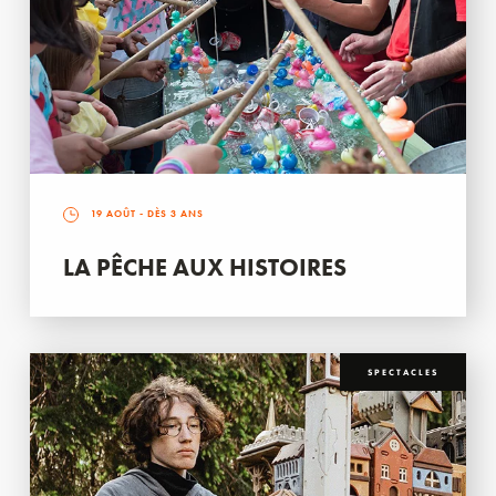
19 AOÛT
- DÈS 3 ANS
LA PÊCHE AUX HISTOIRES
SPECTACLES