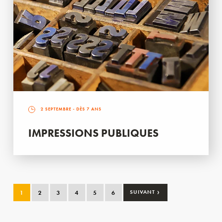
2 SEPTEMBRE
- DÈS 7 ANS
IMPRESSIONS PUBLIQUES
›
1
2
3
4
5
6
SUIVANT