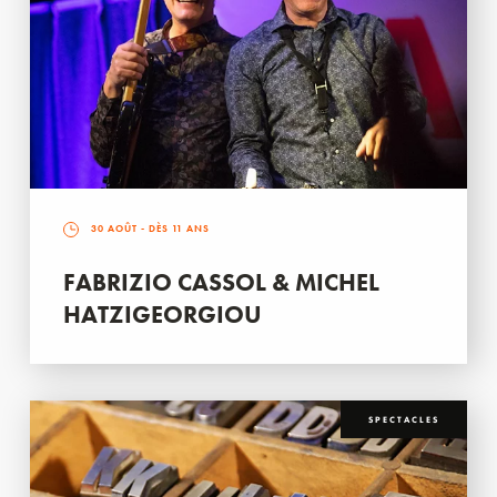
30 AOÛT
- DÈS 11 ANS
FABRIZIO CASSOL & MICHEL
HATZIGEORGIOU
SPECTACLES