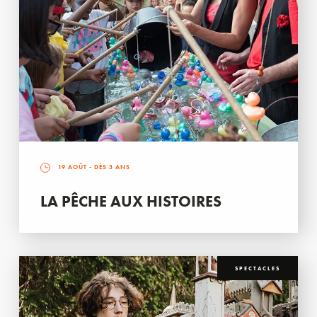
19 AOÛT
- DÈS 3 ANS
LA PÊCHE AUX HISTOIRES
SPECTACLES