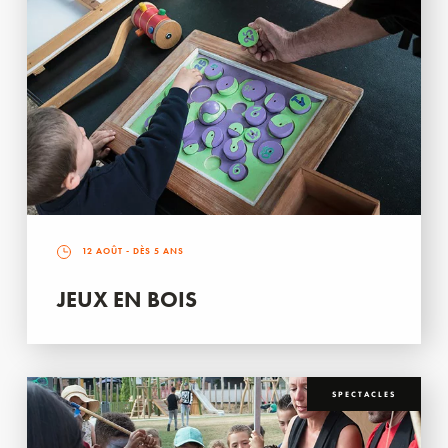
12 AOÛT
- DÈS 5 ANS
JEUX EN BOIS
SPECTACLES