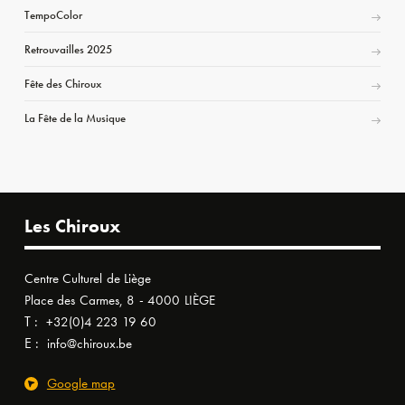
TempoColor
Retrouvailles 2025
Fête des Chiroux
La Fête de la Musique
Les Chiroux
Centre Culturel de Liège
Place des Carmes, 8 - 4000 LIÈGE
T :
+32(0)4 223 19 60
E :
info@chiroux.be
Google map