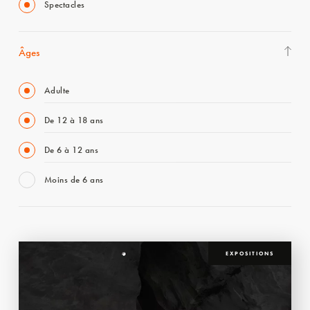
Spectacles
Âges
Adulte
De 12 à 18 ans
De 6 à 12 ans
Moins de 6 ans
EXPOSITIONS