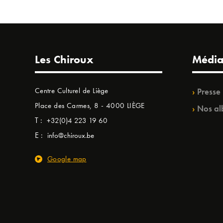
Les Chiroux
Média
Centre Culturel de Liège
Presse
Place des Carmes, 8 - 4000 LIÈGE
Nos al
T :
+32(0)4 223 19 60
E :
info@chiroux.be
Google map