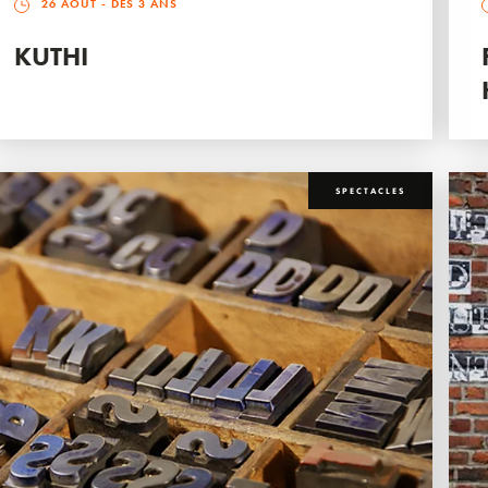
26 AOÛT
- DÈS 3 ANS
KUTHI
SPECTACLES