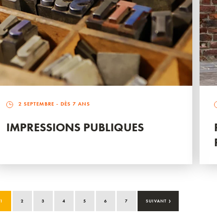
2 SEPTEMBRE
- DÈS 7 ANS
IMPRESSIONS PUBLIQUES
›
1
2
3
4
5
6
7
SUIVANT