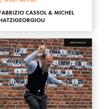
30 AOÛT
- DÈS 11 ANS
FABRIZIO CASSOL & MICHEL
HATZIGEORGIOU
SPECTACLES