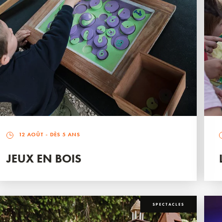
12 AOÛT
- DÈS 5 ANS
JEUX EN BOIS
SPECTACLES