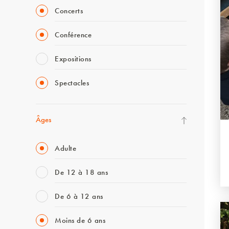
Concerts
Conférence
Expositions
Spectacles
Âges
Adulte
De 12 à 18 ans
De 6 à 12 ans
Moins de 6 ans