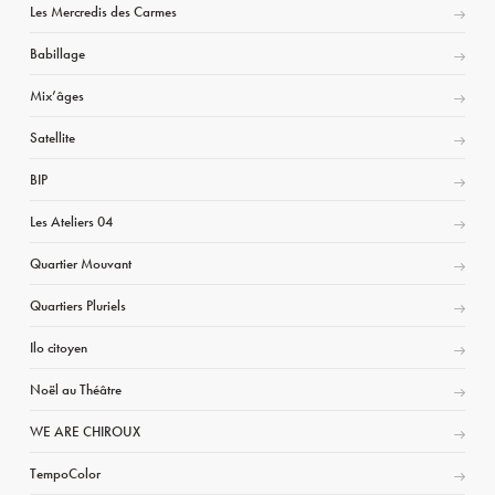
Les Mercredis des Carmes
Babillage
Mix’âges
Satellite
BIP
Les Ateliers 04
Quartier Mouvant
Quartiers Pluriels
Ilo citoyen
Noël au Théâtre
WE ARE CHIROUX
TempoColor