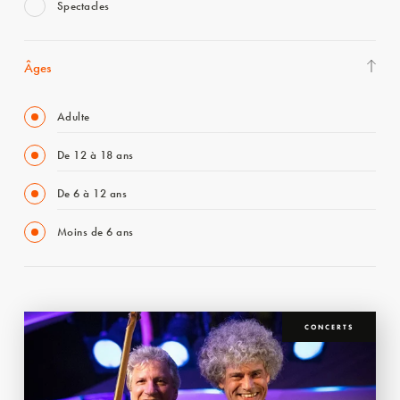
Spectacles
Âges
Adulte
De 12 à 18 ans
De 6 à 12 ans
Moins de 6 ans
CONCERTS