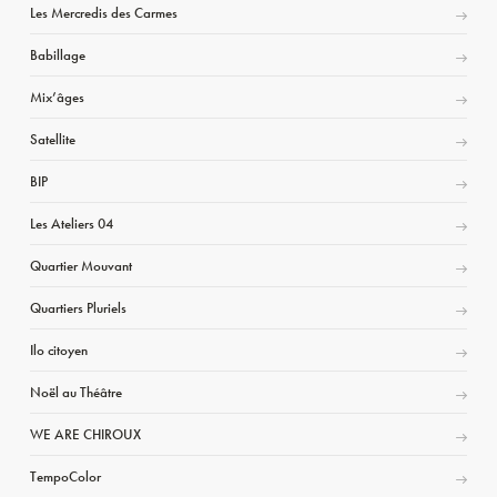
Les Mercredis des Carmes
Babillage
Mix’âges
Satellite
BIP
Les Ateliers 04
Quartier Mouvant
Quartiers Pluriels
Ilo citoyen
Noël au Théâtre
WE ARE CHIROUX
TempoColor