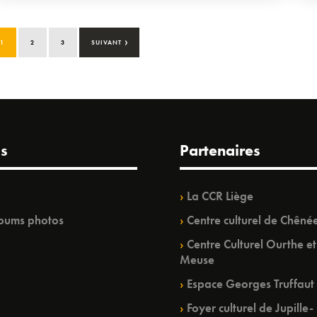
›
1
2
3
SUIVANT
s
Partenaires
La CCR Liège
bums photos
Centre culturel de Chêné
Centre Culturel Ourthe et
Meuse
Espace Georges Truffaut
Foyer culturel de Jupille-