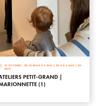
31 OCTOBRE
- DE 18 MOIS À 3 ANS | DE 4 À 6 ANS | EN
DUO
ATELIERS PETIT-GRAND |
MARIONNETTE (1)