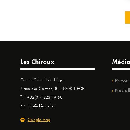
Les Chiroux
Média
Centre Culturel de Liège
Presse
Place des Carmes, 8 - 4000 LIÈGE
Nos al
T :
+32(0)4 223 19 60
E :
info@chiroux.be
Google map