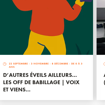
22 SEPTEMBRE
-
3 NOVEMBRE
-
8 DÉCEMBRE
- DE 0 À 3
ANS
D’AUTRES ÉVEILS AILLEURS…
LES OFF DE BABILLAGE | VOIX
ET VIENS…