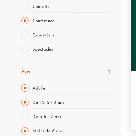
Concerts
Conférence
Expositions
Spectacles
Âges
Adulte
De 12 à 18 ans
De 6 à 12 ans
Moins de 6 ans