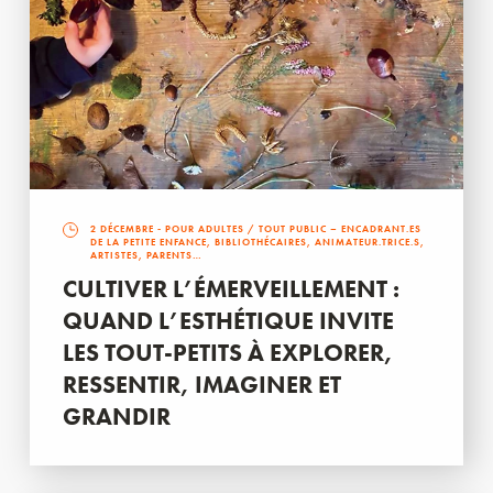
2 DÉCEMBRE
- POUR ADULTES / TOUT PUBLIC – ENCADRANT.ES
DE LA PETITE ENFANCE, BIBLIOTHÉCAIRES, ANIMATEUR.TRICE.S,
ARTISTES, PARENTS…
CULTIVER L’ÉMERVEILLEMENT :
QUAND L’ESTHÉTIQUE INVITE
LES TOUT-PETITS À EXPLORER,
RESSENTIR, IMAGINER ET
GRANDIR