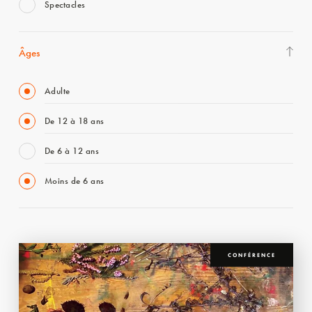
Spectacles
Âges
Adulte
De 12 à 18 ans
De 6 à 12 ans
Moins de 6 ans
CONFÉRENCE