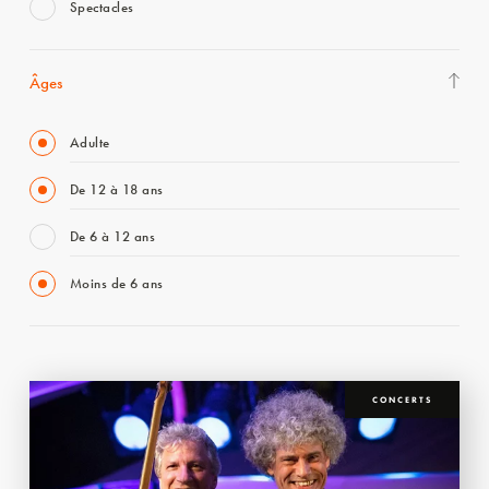
Spectacles
Âges
Adulte
De 12 à 18 ans
De 6 à 12 ans
Moins de 6 ans
CONCERTS