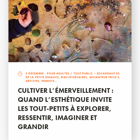
2 DÉCEMBRE
- POUR ADULTES / TOUT PUBLIC – ENCADRANT.ES
DE LA PETITE ENFANCE, BIBLIOTHÉCAIRES, ANIMATEUR.TRICE.S,
ARTISTES, PARENTS…
CULTIVER L’ÉMERVEILLEMENT :
QUAND L’ESTHÉTIQUE INVITE
LES TOUT-PETITS À EXPLORER,
RESSENTIR, IMAGINER ET
GRANDIR