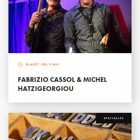
30 AOÛT
- DÈS 11 ANS
FABRIZIO CASSOL & MICHEL
HATZIGEORGIOU
SPECTACLES