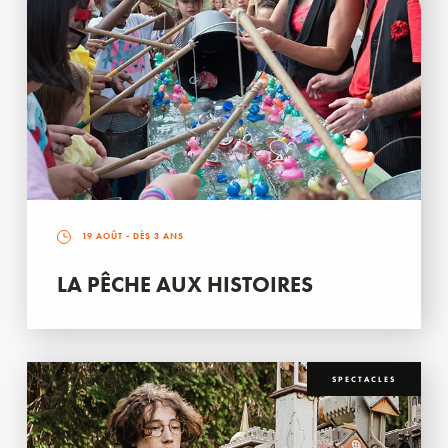
19 AOÛT
- DÈS 3 ANS
LA PÊCHE AUX HISTOIRES
SPECTACLES