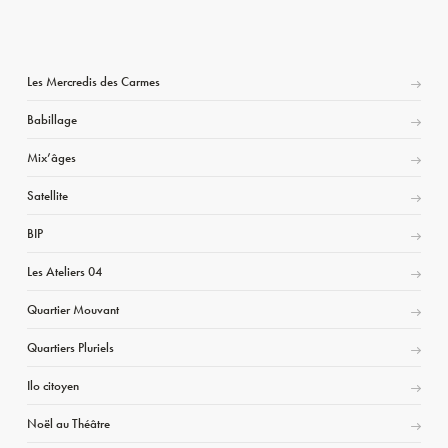
Les Mercredis des Carmes
Babillage
Mix’âges
Satellite
BIP
Les Ateliers 04
Quartier Mouvant
Quartiers Pluriels
Ilo citoyen
Noël au Théâtre