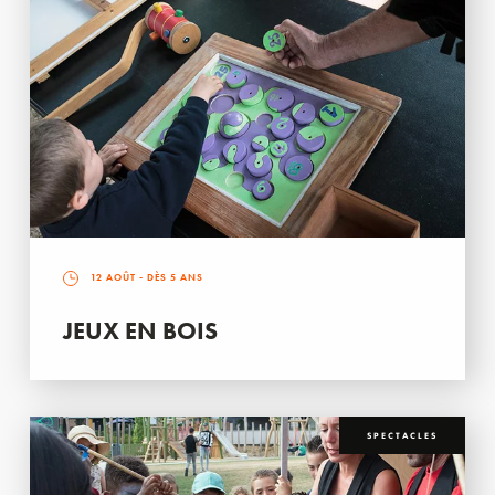
12 AOÛT
- DÈS 5 ANS
JEUX EN BOIS
SPECTACLES