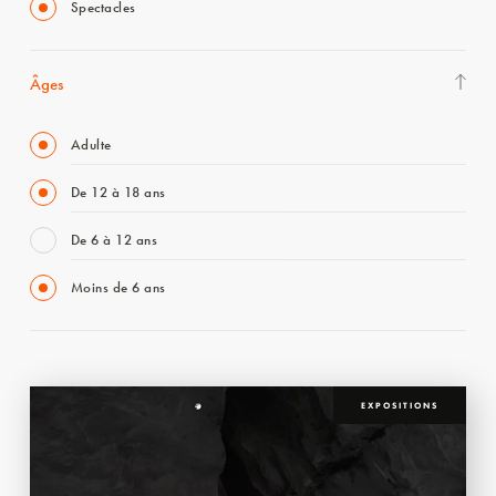
Spectacles
Âges
Adulte
De 12 à 18 ans
De 6 à 12 ans
Moins de 6 ans
EXPOSITIONS