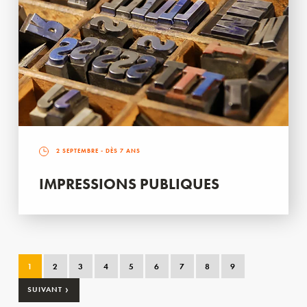
2 SEPTEMBRE
- DÈS 7 ANS
IMPRESSIONS PUBLIQUES
1
2
3
4
5
6
7
8
9
›
SUIVANT