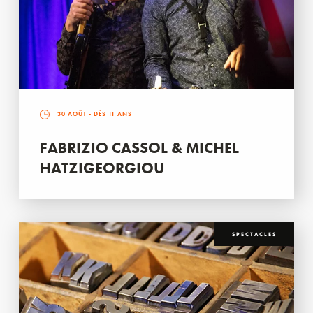
30 AOÛT
- DÈS 11 ANS
FABRIZIO CASSOL & MICHEL
HATZIGEORGIOU
SPECTACLES