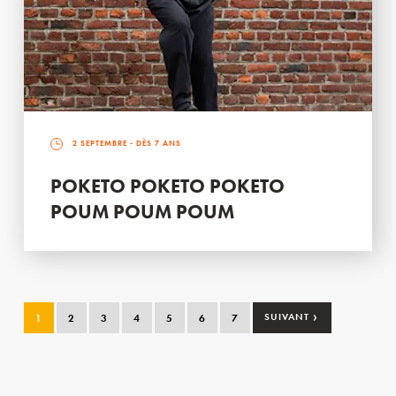
2 SEPTEMBRE
- DÈS 7 ANS
POKETO POKETO POKETO
POUM POUM POUM
›
1
2
3
4
5
6
7
SUIVANT