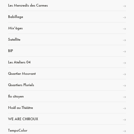
Les Mercredis des Carmes
Babillage
Mix’âges
Satellite
BIP
Les Ateliers 04
Quartier Mouvant
Quartiers Pluriels
Ilo citoyen
Noël au Théâtre
WE ARE CHIROUX
TempoColor