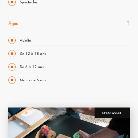
Spectacles
Âges
Adulte
De 12 à 18 ans
De 6 à 12 ans
Moins de 6 ans
SPECTACLES