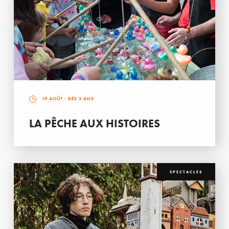
19 AOÛT
- DÈS 3 ANS
LA PÊCHE AUX HISTOIRES
SPECTACLES