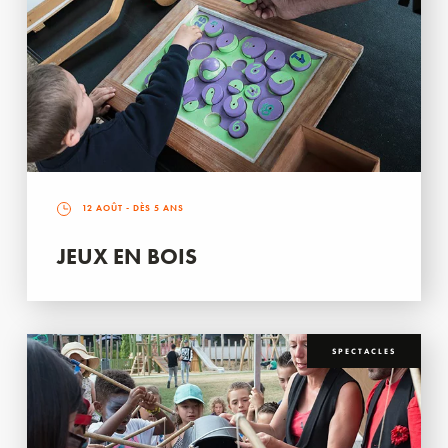
12 AOÛT
- DÈS 5 ANS
JEUX EN BOIS
SPECTACLES