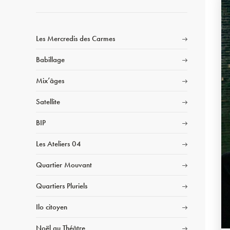
Les Mercredis des Carmes
Babillage
Mix’âges
Satellite
BIP
Les Ateliers 04
Quartier Mouvant
Quartiers Pluriels
Ilo citoyen
Noël au Théâtre