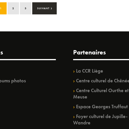
›
1
2
3
SUIVANT
s
Partenaires
La CCR Liège
bums photos
Centre culturel de Chêné
Centre Culturel Ourthe et
Meuse
Espace Georges Truffaut
Foyer culturel de Jupille-
Wandre