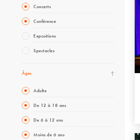
Concerts
Conférence
Expositions
Spectacles
Âges
Adulte
De 12 à 18 ans
De 6 à 12 ans
Moins de 6 ans