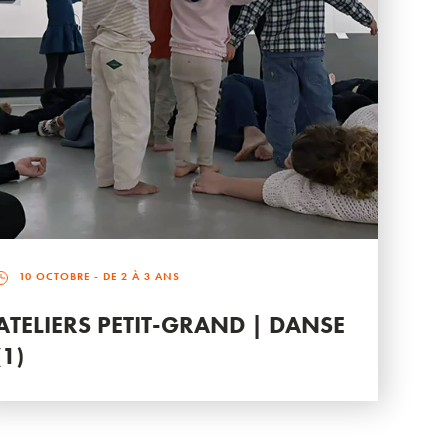
10 OCTOBRE
- DE 2 À 3 ANS
ATELIERS PETIT-GRAND | DANSE
(1)