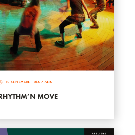
10 SEPTEMBRE
- DÈS 7 ANS
RHYTHM’N MOVE
ATELIERS