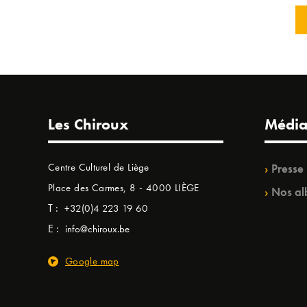
Les Chiroux
Média
Centre Culturel de Liège
Presse
Place des Carmes, 8 - 4000 LIÈGE
Nos al
T :
+32(0)4 223 19 60
E :
info@chiroux.be
Google map