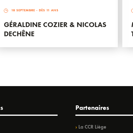
18 SEPTEMBRE
- DÈS 11 ANS
GÉRALDINE COZIER & NICOLAS
DECHÊNE
s
Partenaires
La CCR Liège