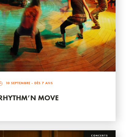
10 SEPTEMBRE
- DÈS 7 ANS
RHYTHM’N MOVE
CONCERTS