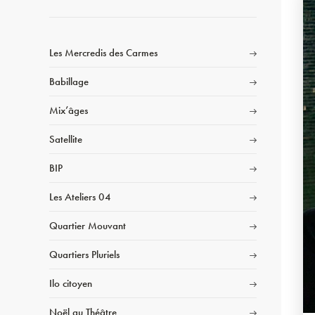
Les Mercredis des Carmes
Babillage
Mix’âges
Satellite
BIP
Les Ateliers 04
Quartier Mouvant
Quartiers Pluriels
Ilo citoyen
Noël au Théâtre