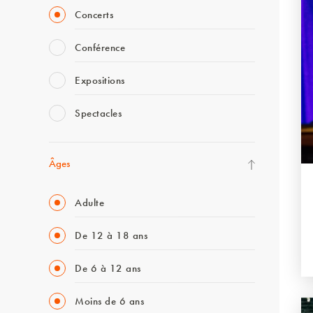
Concerts
Conférence
Expositions
Spectacles
Âges
Adulte
De 12 à 18 ans
De 6 à 12 ans
Moins de 6 ans