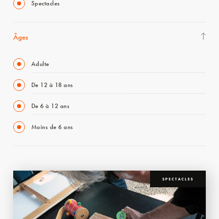
Spectacles
Âges
Adulte
De 12 à 18 ans
De 6 à 12 ans
Moins de 6 ans
SPECTACLES