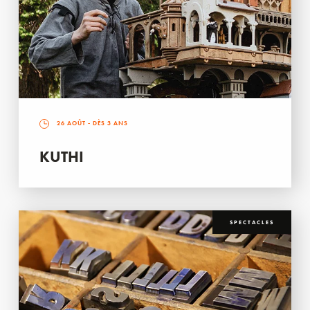
26 AOÛT
- DÈS 3 ANS
KUTHI
SPECTACLES