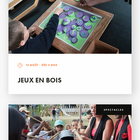
12 AOÛT
- DÈS 5 ANS
JEUX EN BOIS
SPECTACLES