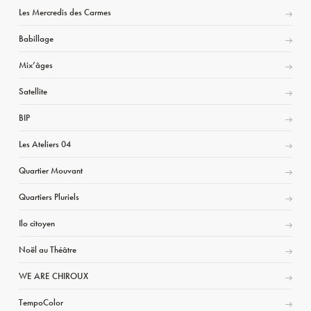
Les Mercredis des Carmes
Babillage
Mix’âges
Satellite
BIP
Les Ateliers 04
Quartier Mouvant
Quartiers Pluriels
Ilo citoyen
Noël au Théâtre
WE ARE CHIROUX
TempoColor