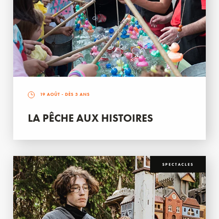
19 AOÛT
- DÈS 3 ANS
LA PÊCHE AUX HISTOIRES
SPECTACLES