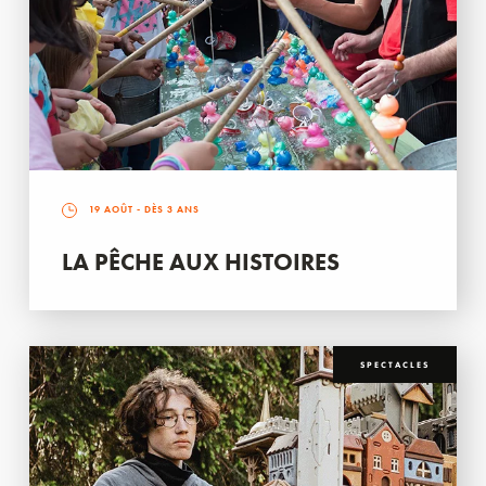
19 AOÛT
- DÈS 3 ANS
LA PÊCHE AUX HISTOIRES
SPECTACLES