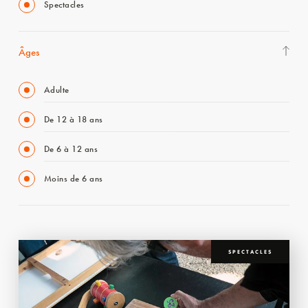
Spectacles
Âges
Adulte
De 12 à 18 ans
De 6 à 12 ans
Moins de 6 ans
SPECTACLES