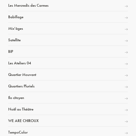
Les Mercredis des Carmes
Babillage
Mix’âges
Satellite
BIP
Les Ateliers 04
Quartier Mouvant
Quartiers Pluriels
Ilo citoyen
Noël au Théâtre
WE ARE CHIROUX
TempoColor