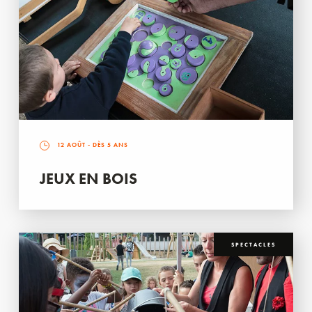
12 AOÛT
- DÈS 5 ANS
JEUX EN BOIS
SPECTACLES