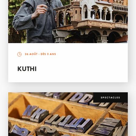
26 AOÛT
- DÈS 3 ANS
KUTHI
SPECTACLES