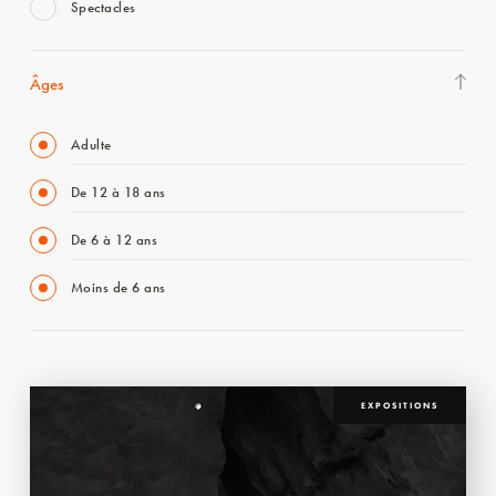
Spectacles
Âges
Adulte
De 12 à 18 ans
De 6 à 12 ans
Moins de 6 ans
EXPOSITIONS