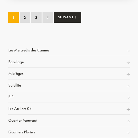
›
1
2
3
4
SUIVANT
Les Mercredis des Carmes
Babillage
Mix’âges
Satellite
BIP
Les Ateliers 04
Quartier Mouvant
Quartiers Pluriels