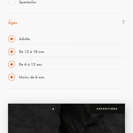
Spectacles
Âges
Adulte
De 12 à 18 ans
De 6 à 12 ans
Moins de 6 ans
EXPOSITIONS