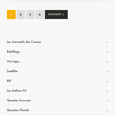
›
1
2
3
4
SUIVANT
Les Mercredis des Carmes
Babillage
Mix’âges
Satellite
BIP
Les Ateliers 04
Quartier Mouvant
Quartiers Pluriels