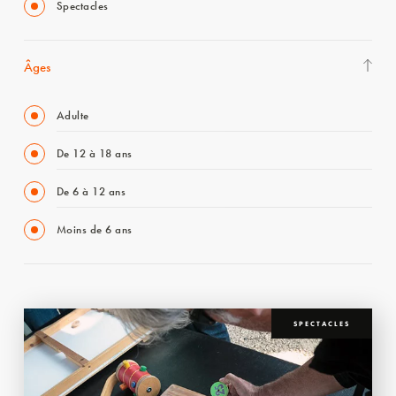
Spectacles
Âges
Adulte
De 12 à 18 ans
De 6 à 12 ans
Moins de 6 ans
SPECTACLES