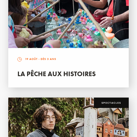
19 AOÛT
- DÈS 3 ANS
LA PÊCHE AUX HISTOIRES
SPECTACLES