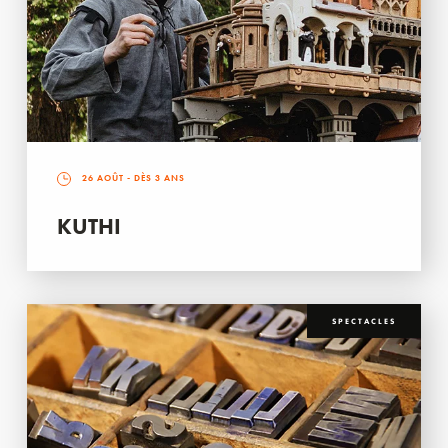
26 AOÛT
- DÈS 3 ANS
KUTHI
SPECTACLES