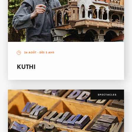
26 AOÛT
- DÈS 3 ANS
KUTHI
SPECTACLES