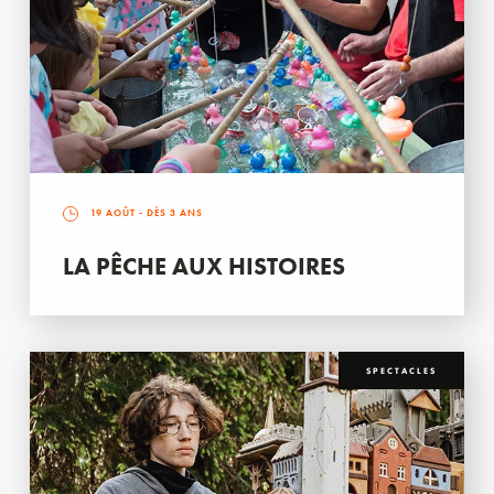
19 AOÛT
- DÈS 3 ANS
LA PÊCHE AUX HISTOIRES
SPECTACLES