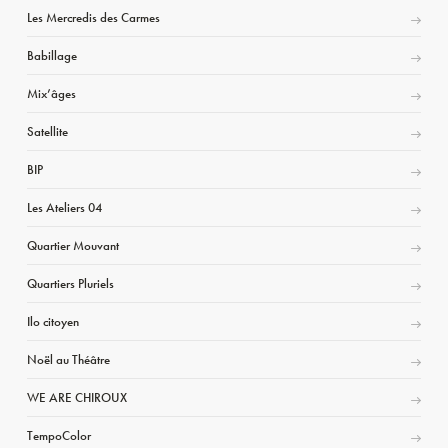
Les Mercredis des Carmes
Babillage
Mix’âges
Satellite
BIP
Les Ateliers 04
Quartier Mouvant
Quartiers Pluriels
Ilo citoyen
Noël au Théâtre
WE ARE CHIROUX
TempoColor