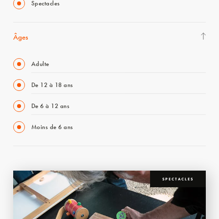
Spectacles
Âges
Adulte
De 12 à 18 ans
De 6 à 12 ans
Moins de 6 ans
SPECTACLES