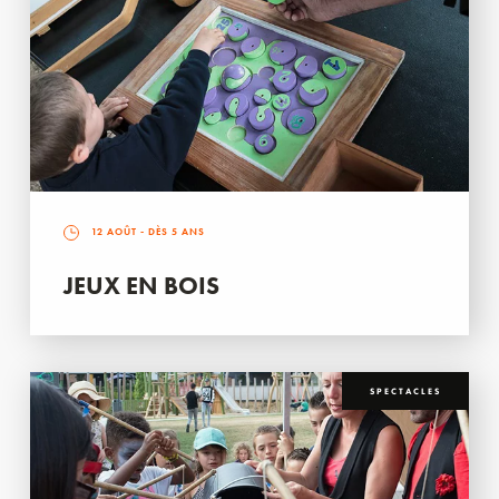
12 AOÛT
- DÈS 5 ANS
JEUX EN BOIS
SPECTACLES