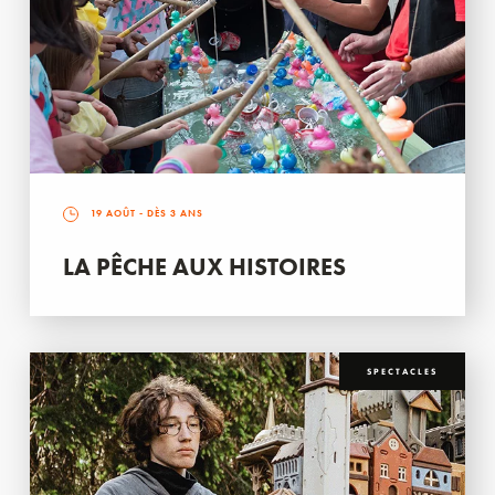
19 AOÛT
- DÈS 3 ANS
LA PÊCHE AUX HISTOIRES
SPECTACLES