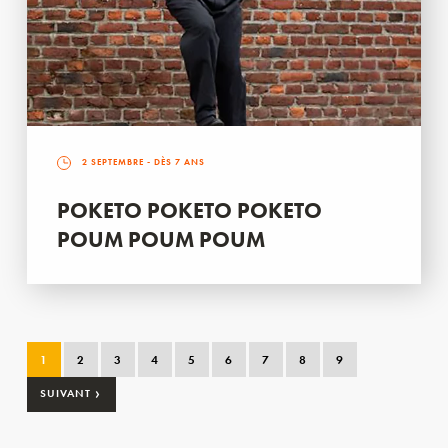
2 SEPTEMBRE
- DÈS 7 ANS
POKETO POKETO POKETO
POUM POUM POUM
1
2
3
4
5
6
7
8
9
›
SUIVANT