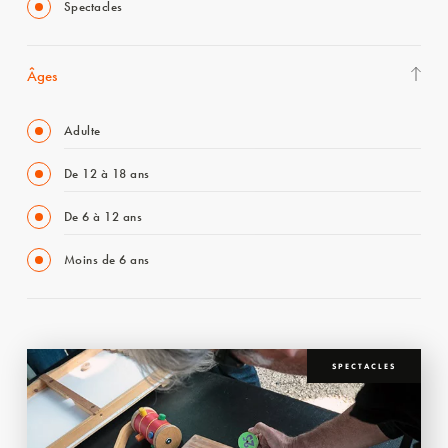
Spectacles
Âges
Adulte
De 12 à 18 ans
De 6 à 12 ans
Moins de 6 ans
SPECTACLES