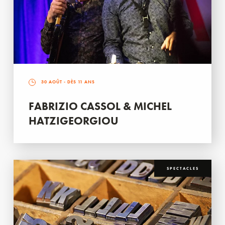
30 AOÛT
- DÈS 11 ANS
FABRIZIO CASSOL & MICHEL
HATZIGEORGIOU
SPECTACLES