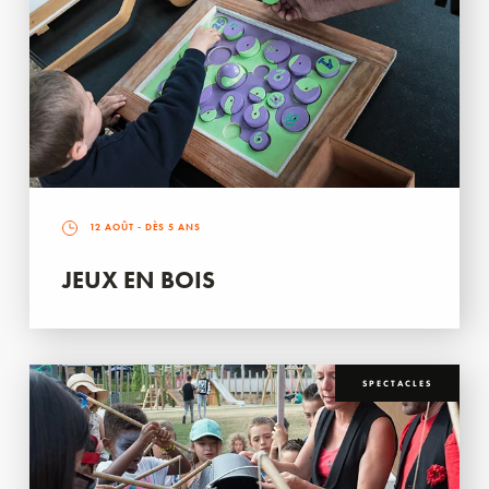
12 AOÛT
- DÈS 5 ANS
JEUX EN BOIS
SPECTACLES