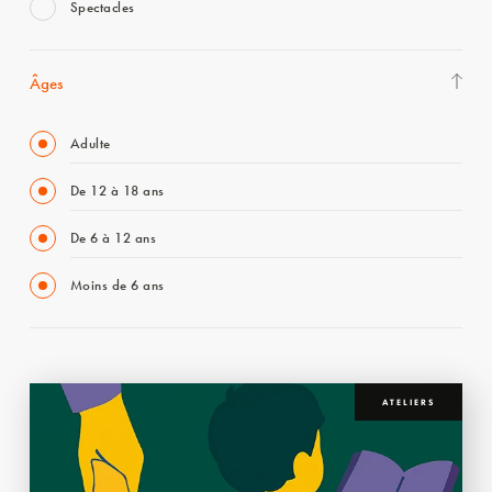
Spectacles
Âges
Adulte
De 12 à 18 ans
De 6 à 12 ans
Moins de 6 ans
ATELIERS