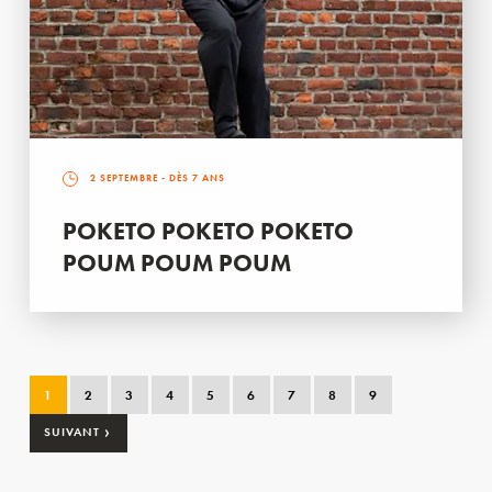
2 SEPTEMBRE
- DÈS 7 ANS
POKETO POKETO POKETO
POUM POUM POUM
1
2
3
4
5
6
7
8
9
›
SUIVANT