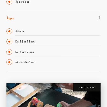
Spectacles
Âges
Adulte
De 12 à 18 ans
De 6 à 12 ans
Moins de 6 ans
SPECTACLES