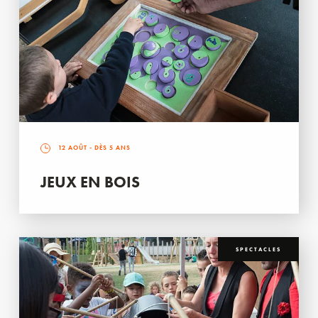
12 AOÛT
- DÈS 5 ANS
JEUX EN BOIS
SPECTACLES