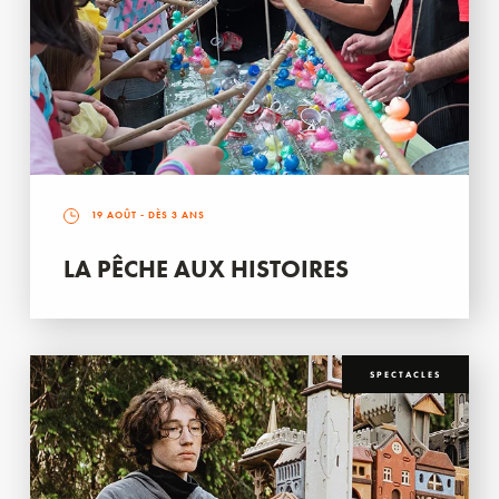
19 AOÛT
- DÈS 3 ANS
LA PÊCHE AUX HISTOIRES
SPECTACLES