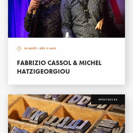
30 AOÛT
- DÈS 11 ANS
FABRIZIO CASSOL & MICHEL
HATZIGEORGIOU
SPECTACLES