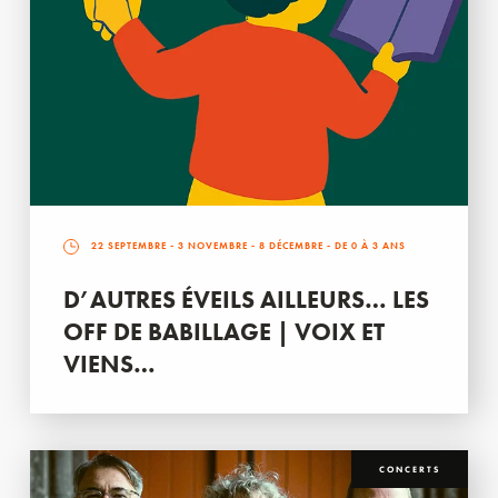
22 SEPTEMBRE
-
3 NOVEMBRE
-
8 DÉCEMBRE
- DE 0 À 3 ANS
D’AUTRES ÉVEILS AILLEURS… LES
OFF DE BABILLAGE | VOIX ET
VIENS…
CONCERTS