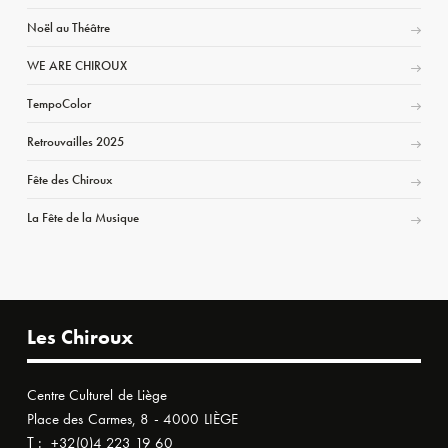
Noël au Théâtre
WE ARE CHIROUX
TempoColor
Retrouvailles 2025
Fête des Chiroux
La Fête de la Musique
Les Chiroux
Centre Culturel de Liège
Place des Carmes, 8 - 4000 LIÈGE
T :
+32(0)4 223 19 60