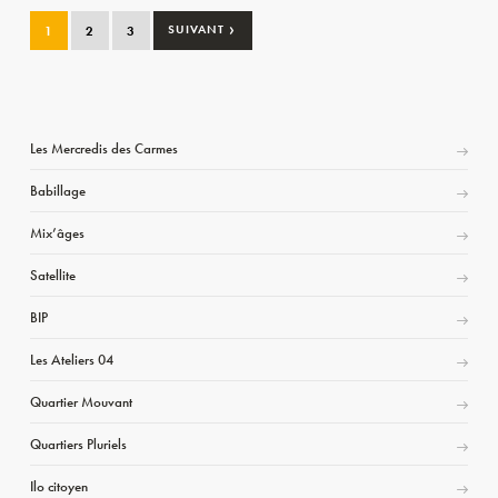
›
1
2
3
SUIVANT
Les Mercredis des Carmes
Babillage
Mix’âges
Satellite
BIP
Les Ateliers 04
Quartier Mouvant
Quartiers Pluriels
Ilo citoyen