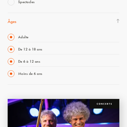
Spectacles
Âges
Adulte
De 12 à 18 ans
De 6 à 12 ans
Moins de 6 ans
CONCERTS