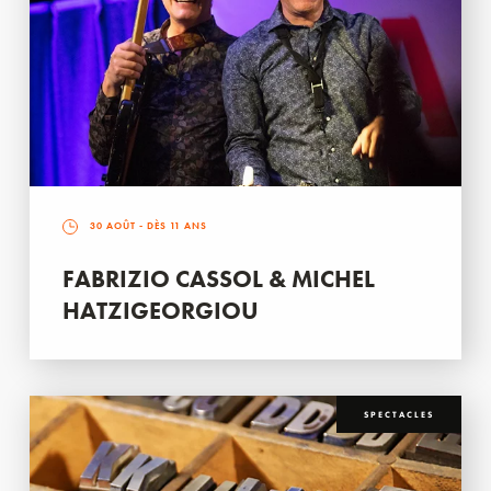
30 AOÛT
- DÈS 11 ANS
FABRIZIO CASSOL & MICHEL
HATZIGEORGIOU
SPECTACLES