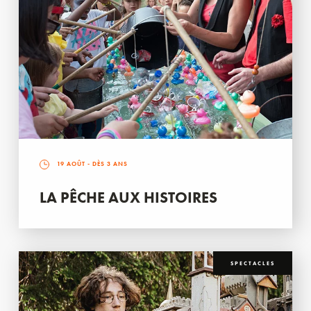
19 AOÛT
- DÈS 3 ANS
LA PÊCHE AUX HISTOIRES
SPECTACLES