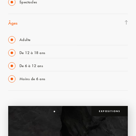
Spectacles
Âges
Adulte
De 12 à 18 ans
De 6 à 12 ans
Moins de 6 ans
EXPOSITIONS