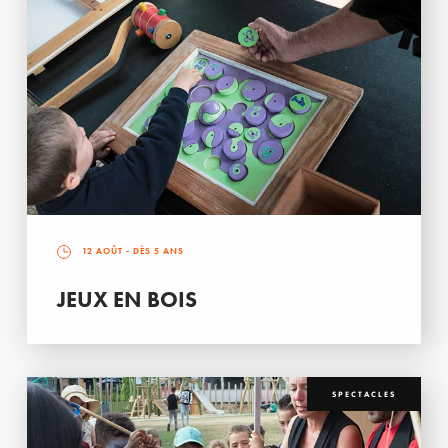
12 AOÛT
- DÈS 5 ANS
JEUX EN BOIS
SPECTACLES