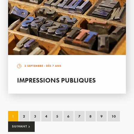
2 SEPTEMBRE
- DÈS 7 ANS
IMPRESSIONS PUBLIQUES
1
2
3
4
5
6
7
8
9
10
›
SUIVANT