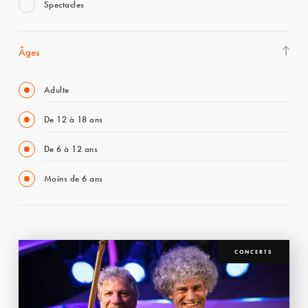
Spectacles
Âges
Adulte
De 12 à 18 ans
De 6 à 12 ans
Moins de 6 ans
CONCERTS