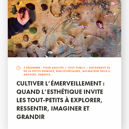
2 DÉCEMBRE
- POUR ADULTES / TOUT PUBLIC – ENCADRANT.ES
DE LA PETITE ENFANCE, BIBLIOTHÉCAIRES, ANIMATEUR.TRICE.S,
ARTISTES, PARENTS…
CULTIVER L’ÉMERVEILLEMENT :
QUAND L’ESTHÉTIQUE INVITE
LES TOUT-PETITS À EXPLORER,
RESSENTIR, IMAGINER ET
GRANDIR