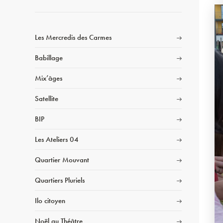
Les Mercredis des Carmes
Babillage
Mix’âges
Satellite
BIP
Les Ateliers 04
Quartier Mouvant
Quartiers Pluriels
Ilo citoyen
Noël au Théâtre