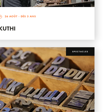
26 AOÛT
- DÈS 3 ANS
KUTHI
SPECTACLES