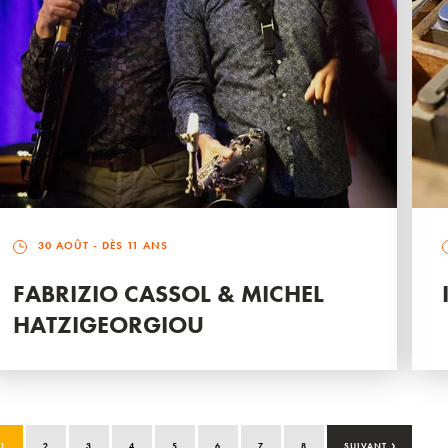
30 AOÛT
- DÈS 11 ANS
FABRIZIO CASSOL & MICHEL
HATZIGEORGIOU
›
1
2
3
4
5
6
7
8
SUIVANT