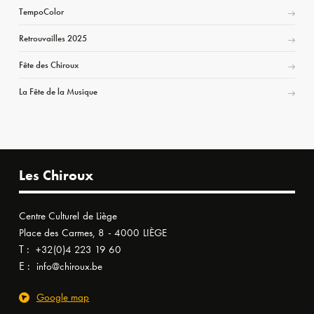
TempoColor
Retrouvailles 2025
Fête des Chiroux
La Fête de la Musique
Les Chiroux
Centre Culturel de Liège
Place des Carmes, 8 - 4000 LIÈGE
T :
+32(0)4 223 19 60
E :
info@chiroux.be
Google map