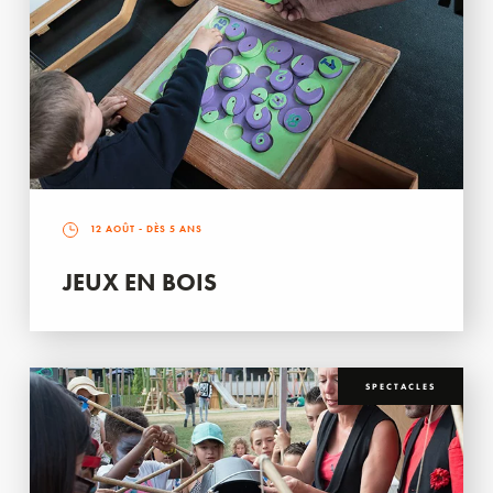
12 AOÛT
- DÈS 5 ANS
JEUX EN BOIS
SPECTACLES