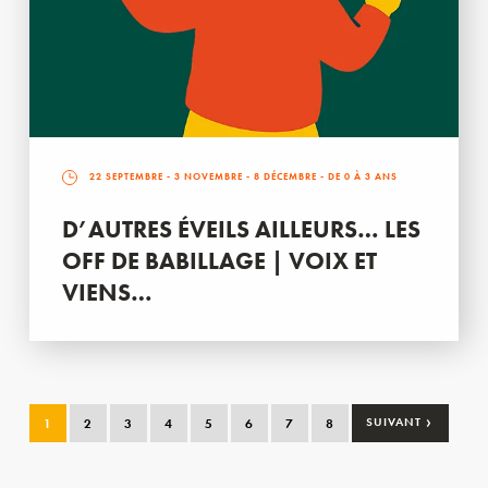
22 SEPTEMBRE
-
3 NOVEMBRE
-
8 DÉCEMBRE
- DE 0 À 3 ANS
D’AUTRES ÉVEILS AILLEURS… LES
OFF DE BABILLAGE | VOIX ET
VIENS…
›
1
2
3
4
5
6
7
8
SUIVANT