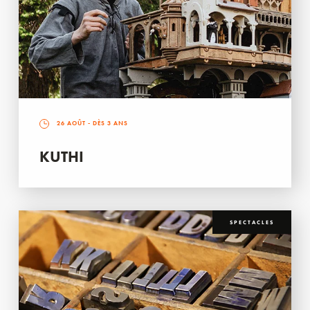
26 AOÛT
- DÈS 3 ANS
KUTHI
SPECTACLES