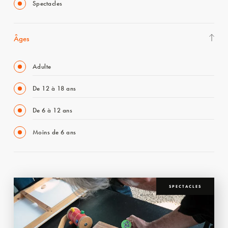
Spectacles
Âges
Adulte
De 12 à 18 ans
De 6 à 12 ans
Moins de 6 ans
SPECTACLES