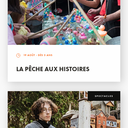
19 AOÛT
- DÈS 3 ANS
LA PÊCHE AUX HISTOIRES
SPECTACLES