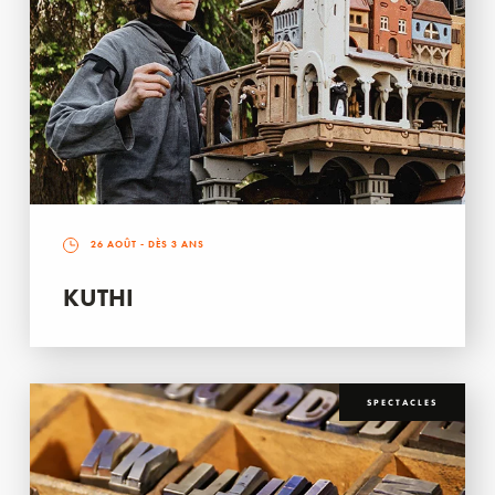
26 AOÛT
- DÈS 3 ANS
KUTHI
SPECTACLES