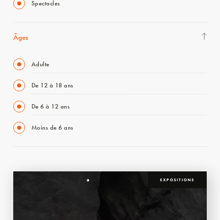
Spectacles
Âges
Adulte
De 12 à 18 ans
De 6 à 12 ans
Moins de 6 ans
EXPOSITIONS