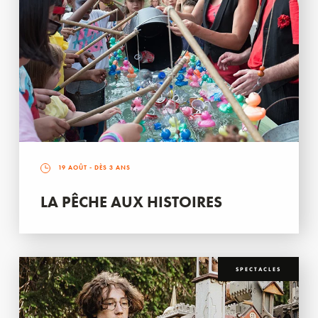
19 AOÛT
- DÈS 3 ANS
LA PÊCHE AUX HISTOIRES
SPECTACLES