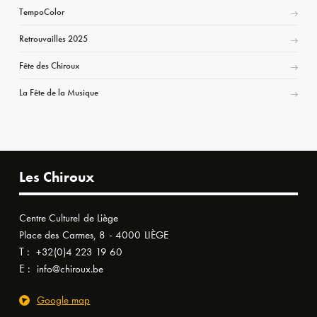
TempoColor
Retrouvailles 2025
Fête des Chiroux
La Fête de la Musique
Les Chiroux
Centre Culturel de Liège
Place des Carmes, 8 - 4000 LIÈGE
T :
+32(0)4 223 19 60
E :
info@chiroux.be
Google map