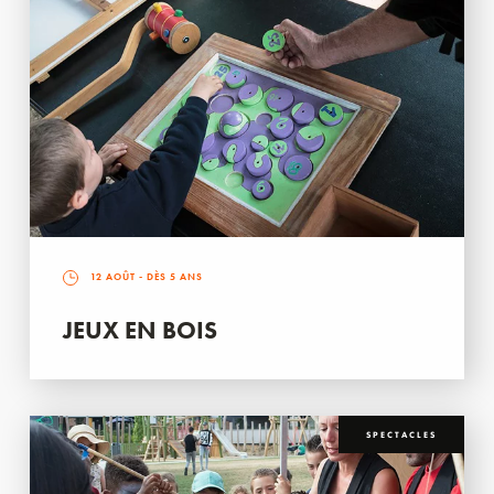
12 AOÛT
- DÈS 5 ANS
JEUX EN BOIS
SPECTACLES