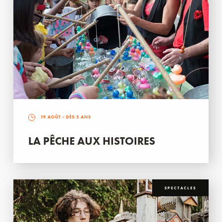
19 AOÛT
- DÈS 3 ANS
LA PÊCHE AUX HISTOIRES
SPECTACLES