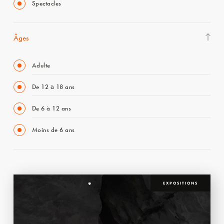
Spectacles
Âges
Adulte
De 12 à 18 ans
De 6 à 12 ans
Moins de 6 ans
EXPOSITIONS