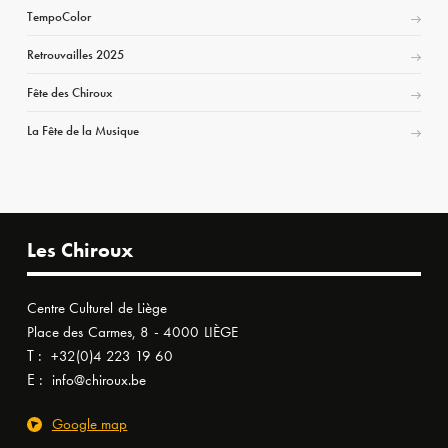
TempoColor
Retrouvailles 2025
Fête des Chiroux
La Fête de la Musique
Les Chiroux
Centre Culturel de Liège
Place des Carmes, 8 - 4000 LIÈGE
T :
+32(0)4 223 19 60
E :
info@chiroux.be
Google map