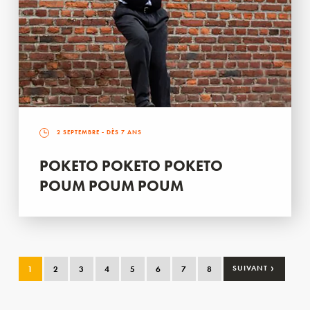
2 SEPTEMBRE
- DÈS 7 ANS
POKETO POKETO POKETO
POUM POUM POUM
›
1
2
3
4
5
6
7
8
SUIVANT