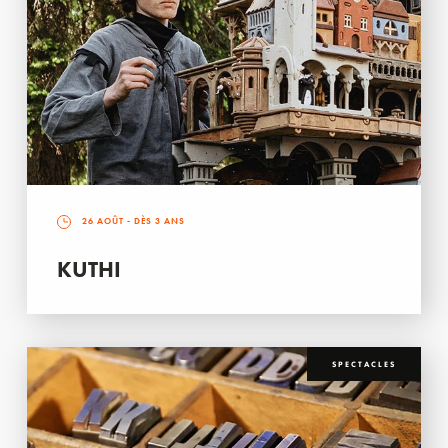
26 AOÛT
- DÈS 3 ANS
KUTHI
SPECTACLES