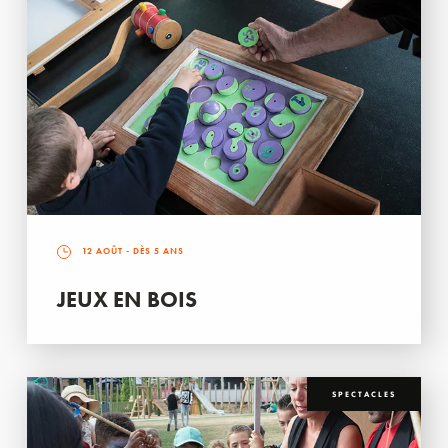
12 AOÛT
- DÈS 5 ANS
JEUX EN BOIS
SPECTACLES