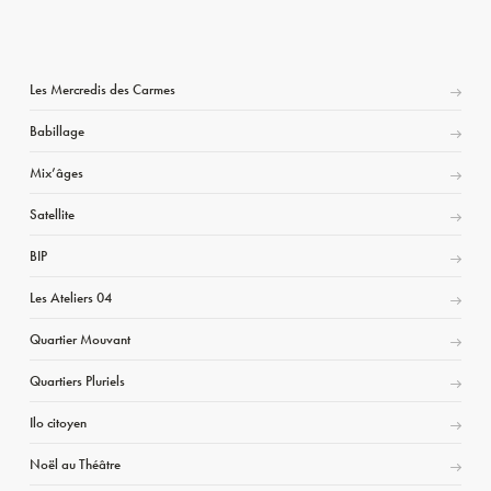
Les Mercredis des Carmes
Babillage
Mix’âges
Satellite
BIP
Les Ateliers 04
Quartier Mouvant
Quartiers Pluriels
Ilo citoyen
Noël au Théâtre