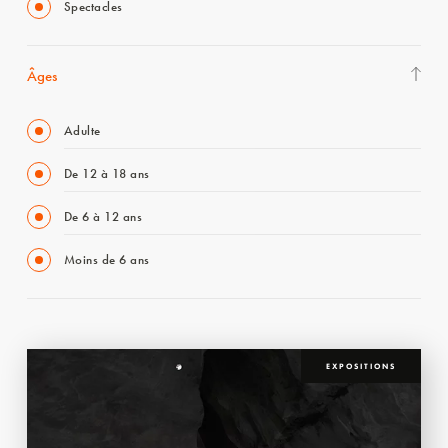
Spectacles
Âges
Adulte
De 12 à 18 ans
De 6 à 12 ans
Moins de 6 ans
EXPOSITIONS