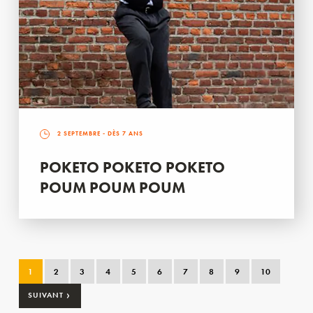
2 SEPTEMBRE
- DÈS 7 ANS
POKETO POKETO POKETO
POUM POUM POUM
1
2
3
4
5
6
7
8
9
10
›
SUIVANT