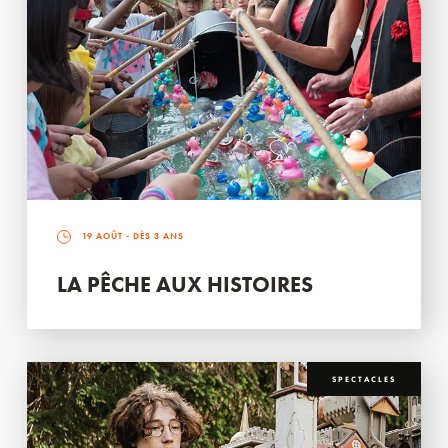
19 AOÛT
- DÈS 3 ANS
LA PÊCHE AUX HISTOIRES
SPECTACLES