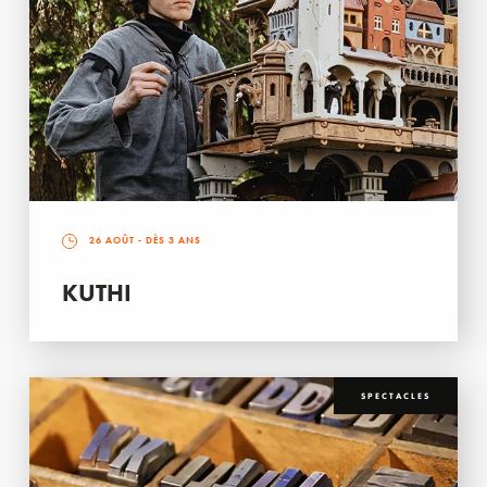
26 AOÛT
- DÈS 3 ANS
KUTHI
SPECTACLES