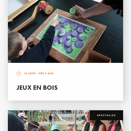
12 AOÛT
- DÈS 5 ANS
JEUX EN BOIS
SPECTACLES