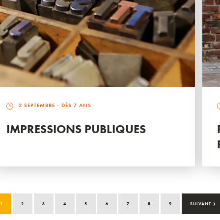
2 SEPTEMBRE
- DÈS 7 ANS
IMPRESSIONS PUBLIQUES
›
1
2
3
4
5
6
7
8
9
SUIVANT