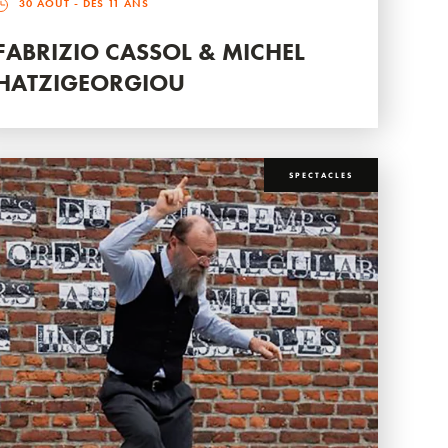
30 AOÛT
- DÈS 11 ANS
FABRIZIO CASSOL & MICHEL
HATZIGEORGIOU
SPECTACLES