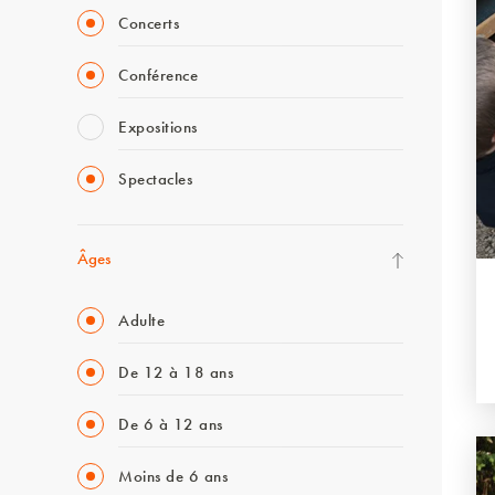
Concerts
Conférence
Expositions
Spectacles
Âges
Adulte
De 12 à 18 ans
De 6 à 12 ans
Moins de 6 ans