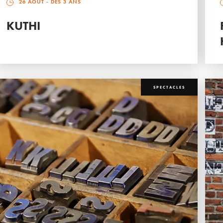
26 AOÛT
- DÈS 3 ANS
KUTHI
SPECTACLES