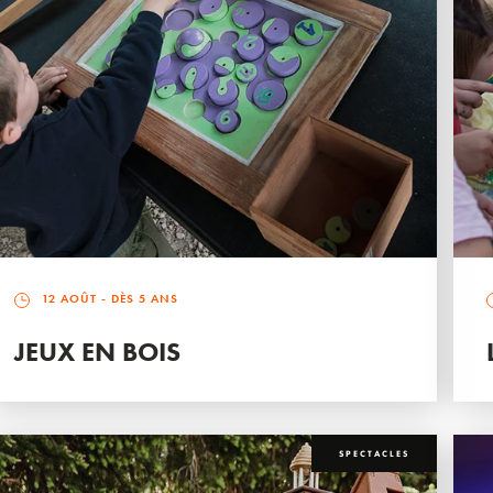
12 AOÛT
- DÈS 5 ANS
JEUX EN BOIS
SPECTACLES