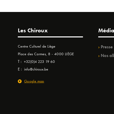
Les Chiroux
Média
Centre Culturel de Liège
Presse
Place des Carmes, 8 - 4000 LIÈGE
Nos al
T :
+32(0)4 223 19 60
E :
info@chiroux.be
Google map