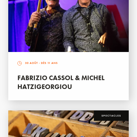
30 AOÛT
- DÈS 11 ANS
FABRIZIO CASSOL & MICHEL
HATZIGEORGIOU
SPECTACLES