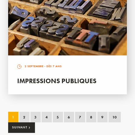
2 SEPTEMBRE
- DÈS 7 ANS
IMPRESSIONS PUBLIQUES
1
2
3
4
5
6
7
8
9
10
›
SUIVANT