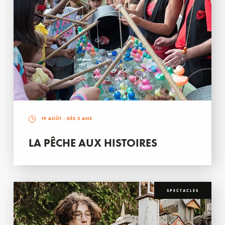
19 AOÛT
- DÈS 3 ANS
LA PÊCHE AUX HISTOIRES
SPECTACLES