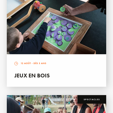
12 AOÛT
- DÈS 5 ANS
JEUX EN BOIS
SPECTACLES