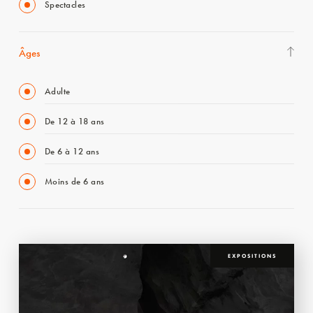
Spectacles
Âges
Adulte
De 12 à 18 ans
De 6 à 12 ans
Moins de 6 ans
EXPOSITIONS