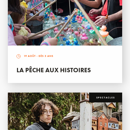
19 AOÛT
- DÈS 3 ANS
LA PÊCHE AUX HISTOIRES
SPECTACLES