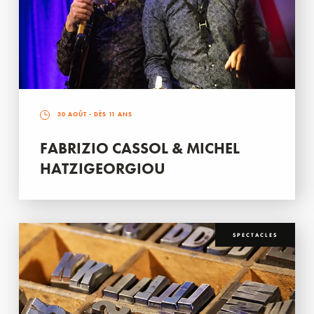
30 AOÛT
- DÈS 11 ANS
FABRIZIO CASSOL & MICHEL
HATZIGEORGIOU
SPECTACLES