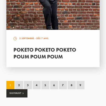
2 SEPTEMBRE
- DÈS 7 ANS
POKETO POKETO POKETO
POUM POUM POUM
1
2
3
4
5
6
7
8
9
›
SUIVANT