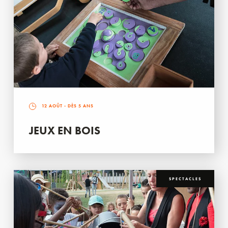
12 AOÛT
- DÈS 5 ANS
JEUX EN BOIS
SPECTACLES