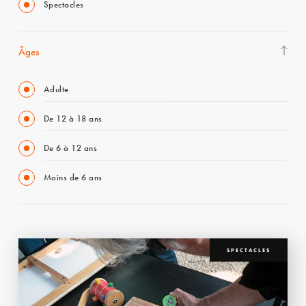
Spectacles
Âges
Adulte
De 12 à 18 ans
De 6 à 12 ans
Moins de 6 ans
SPECTACLES