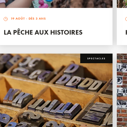
19 AOÛT
- DÈS 3 ANS
LA PÊCHE AUX HISTOIRES
SPECTACLES