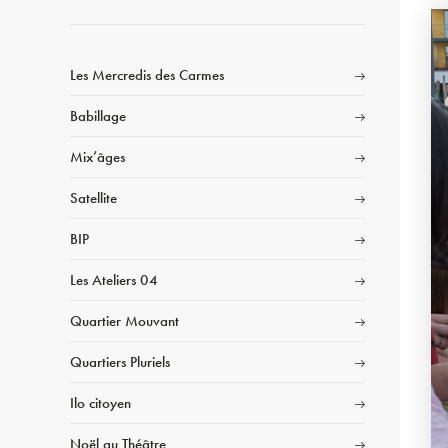
Les Mercredis des Carmes
Babillage
Mix’âges
Satellite
BIP
Les Ateliers 04
Quartier Mouvant
Quartiers Pluriels
Ilo citoyen
Noël au Théâtre