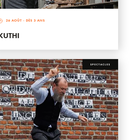
26 AOÛT
- DÈS 3 ANS
KUTHI
SPECTACLES