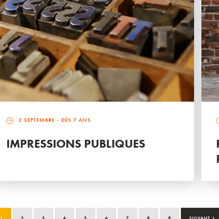
2 SEPTEMBRE
- DÈS 7 ANS
IMPRESSIONS PUBLIQUES
›
1
2
3
4
5
6
7
8
9
SUIVANT