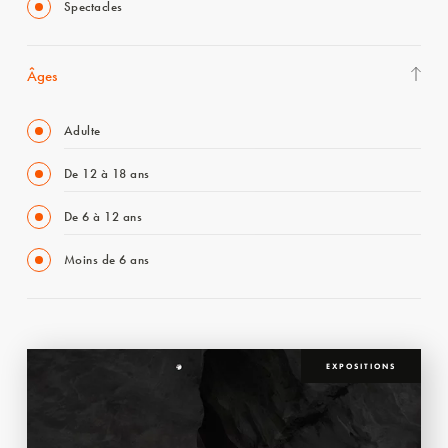
Spectacles
Âges
Adulte
De 12 à 18 ans
De 6 à 12 ans
Moins de 6 ans
EXPOSITIONS