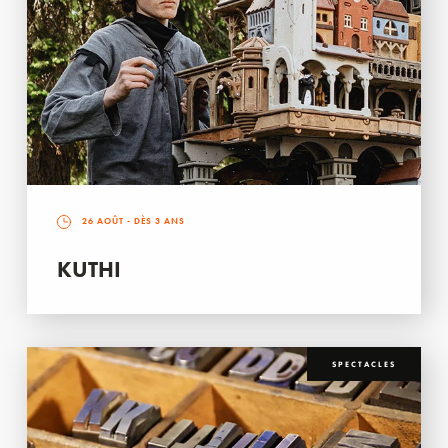
26 AOÛT
- DÈS 3 ANS
KUTHI
SPECTACLES