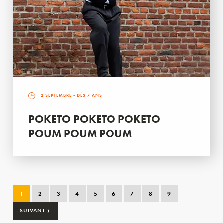
2 SEPTEMBRE
- DÈS 7 ANS
POKETO POKETO POKETO
POUM POUM POUM
1
2
3
4
5
6
7
8
9
›
SUIVANT