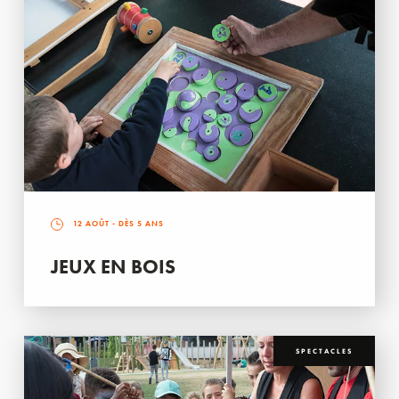
12 AOÛT
- DÈS 5 ANS
JEUX EN BOIS
SPECTACLES