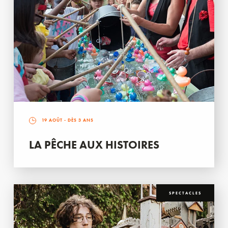
19 AOÛT
- DÈS 3 ANS
LA PÊCHE AUX HISTOIRES
SPECTACLES