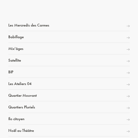
Les Mercredis des Carmes
Babillage
Mix’âges
Satellite
BIP
Les Ateliers 04
Quartier Mouvant
Quartiers Pluriels
Ilo citoyen
Noël au Théâtre