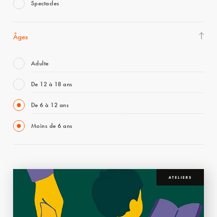
Spectacles
Âges
Adulte
De 12 à 18 ans
De 6 à 12 ans
Moins de 6 ans
ATELIERS