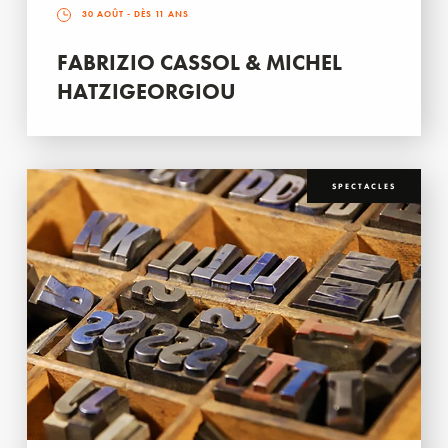
30 AOÛT
- DÈS 11 ANS
FABRIZIO CASSOL & MICHEL
HATZIGEORGIOU
SPECTACLES