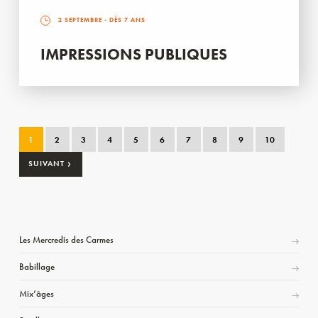
2 SEPTEMBRE
- DÈS 7 ANS
IMPRESSIONS PUBLIQUES
1
2
3
4
5
6
7
8
9
10
›
SUIVANT
Les Mercredis des Carmes
Babillage
Mix’âges