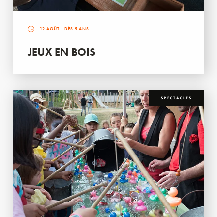
12 AOÛT
- DÈS 5 ANS
JEUX EN BOIS
SPECTACLES