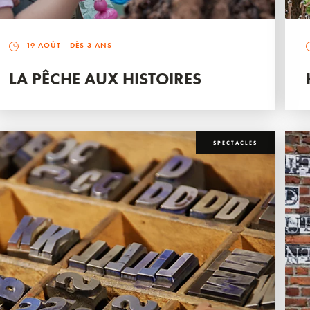
19 AOÛT
- DÈS 3 ANS
LA PÊCHE AUX HISTOIRES
SPECTACLES