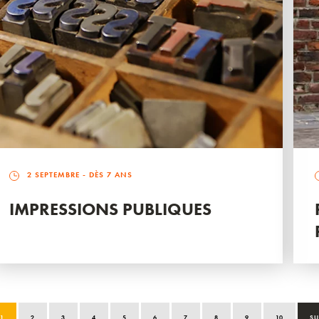
2 SEPTEMBRE
- DÈS 7 ANS
IMPRESSIONS PUBLIQUES
1
2
3
4
5
6
7
8
9
10
SU