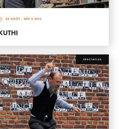
26 AOÛT
- DÈS 3 ANS
KUTHI
SPECTACLES