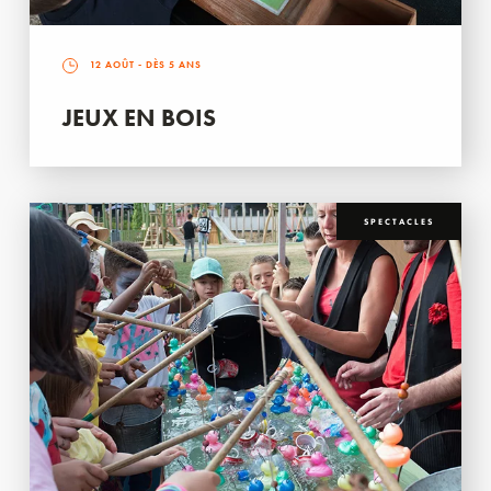
12 AOÛT
- DÈS 5 ANS
JEUX EN BOIS
SPECTACLES