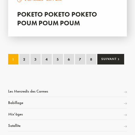
POKETO POKETO POKETO
POUM POUM POUM
›
1
2
3
4
5
6
7
8
SUIVANT
Les Mercredis des Carmes
Babillage
Mix’âges
Satellite