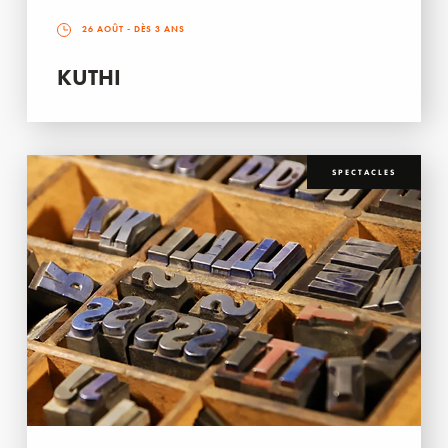
26 AOÛT
- DÈS 3 ANS
KUTHI
SPECTACLES